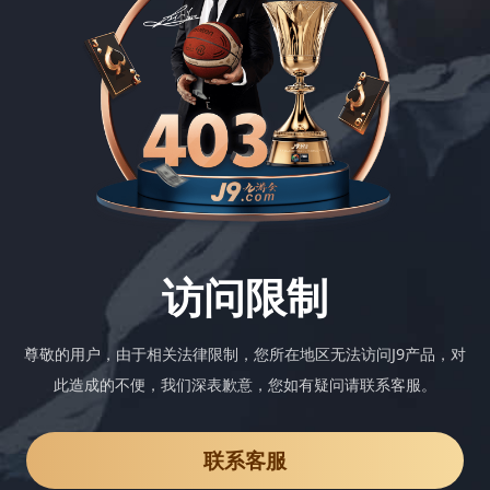
访问限制
尊敬的用户，由于相关法律限制，您所在地区无法访问J9产品，对
此造成的不便，我们深表歉意，您如有疑问请联系客服。
联系客服